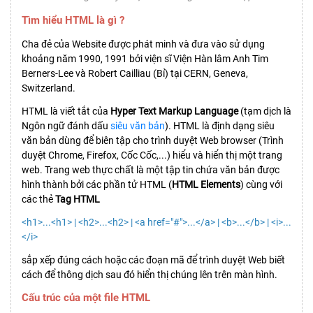
Tìm hiểu HTML là gì ?
Cha đẻ của Website được phát minh và đưa vào sử dụng
khoảng năm 1990, 1991 bởi viện sĩ Viện Hàn lâm Anh Tim
Berners-Lee và Robert Cailliau (Bỉ) tại CERN, Geneva,
Switzerland.
HTML là viết tắt của
Hyper Text Markup Language
(tạm dịch là
Ngôn ngữ đánh dấu
siêu văn bản
). HTML là định dạng siêu
văn bản dùng để biên tập cho trình duyệt Web browser (Trình
duyệt Chrome, Firefox, Cốc Cốc,...) hiểu và hiển thị một trang
web. Trang web thực chất là một tập tin chứa văn bản được
hình thành bởi các phần tử HTML (
HTML Elements
) cùng với
các thẻ
Tag HTML
<h1>...<h1> | <h2>...<h2> | <a href="#">...</a> | <b>...</b> | <i>...
</i>
sắp xếp đúng cách hoặc các đoạn mã để trình duyệt Web biết
cách để thông dịch sau đó hiển thị chúng lên trên màn hình.
Cấu trúc của một file HTML