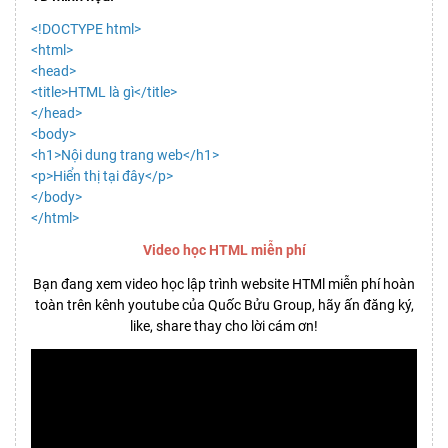
<!DOCTYPE html>
<html>
<head>
<title>HTML là gì</title>
</head>
<body>
<h1>Nội dung trang web</h1>
<p>Hiển thị tại đây</p>
</body>
</html>
Video học HTML miễn phí
Bạn đang xem video học lập trình website HTMl miễn phí hoàn
toàn trên kênh youtube của Quốc Bửu Group, hãy ấn đăng ký,
like, share thay cho lời cám ơn!