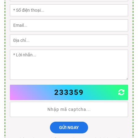
233359
GỬI NGAY