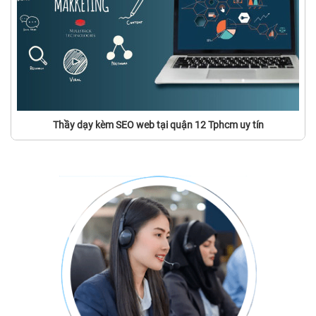
Thầy dạy kèm SEO web tại quận 12 Tphcm uy tín