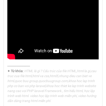
------------------------
✶ Từ khóa:
HTML là gì ? Cấu trúc của file HTML,html la gi,cau
truc cua file html,html va css,html5,nhung dieu can biet ve
html,quoc buu group,quocbuugroup.com,khoa hoc lap trinh
php co ban voi php laravel,khoa hoc thiet ke lap trinh website
nang cao voi PHP laravel Framework., tìm hiểu html, học lập
trình web html. video học lập trình web miễn phí, video hướng
dẫn dàng trang html miễn phí