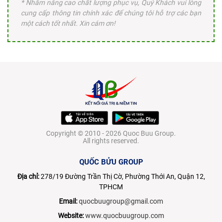
* Nhằm nâng cao chất lượng phục vụ, Quý Khách vui lòng
cung cấp thông tin chính xác để chúng tôi hỗ trợ các bạn
một cách tốt nhất. Xin cám ơn!
Copyright © 2010 - 2026 Quoc Buu Group.
All rights reserved.
QUỐC BỬU GROUP
Địa chỉ:
278/19 Đường Trần Thị Cờ, Phường Thới An, Quận 12,
TPHCM
Email:
quocbuugroup@gmail.com
Website:
www.quocbuugroup.com