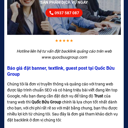
SẢN PHẨM DỊCH VỤ NGAY
0937 587 087
★★★★★
Hotline liên hệ tư vấn đặt backlink quảng cáo trên web
www.quocbuugroup.com
Báo giá đặt banner, textlink, guest post tại Quốc Bửu
Group
Chúng tôi là đơn vị truyền thông và quảng cáo với trang web
được lập trình chuẩn SEO và có hàng triệu bài viết đang lên top
Google, nếu bạn đang cần đặt dịch vụ để tăng độ
Trust
của
trang web thì
Quốc Bửu Group
chính là lựa chọn tốt nhất dành
cho bạn, với chi phí rất rẽ so với mặt bằng chung, bạn thu được
nhiều lợi ích từ chúng tôi. Sau đây là đơn giá tham khảo dịch vụ
đặt backlink ở đơn vị chúng tôi: