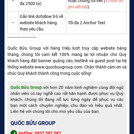
•
hoặc chúng tôi viết (
+250k chi
đa 2500 từ)
phí viết bài
)
Gắn link dofollow trỏ về
•
website khách hàng
Tối đa 2 Anchor Text
theo yêu cầu.
------------------------
Quốc Bửu Group với hàng triệu lượt truy cập website hàng
tháng, chúng tôi cam kết 100% mang lại lợi nhuận cho Quý
khách hàng đặt banner quảng cáo, textlink và guest post tại hệ
thống website www.quocbuugroup.com. Chân thành cám ơn và
chúc Quý khách thành công trong cuộc sống!
Quốc Bửu Group
với hơn 20 năm kinh nghiệm cùng đội ngũ
nhân viên có tay nghề cao rất hân hạnh được phục vụ Quý
khách, chúng tôi đang nỗ lực từng ngày để phục vụ các
bạn một cách chuyên nghiệp, chu đáo và hiệu quả nhất.
Liên hệ với chúng tôi cho mọi yêu cầu của bạn.
QUỐC BỬU GROUP
Hotline: 0937.587.087