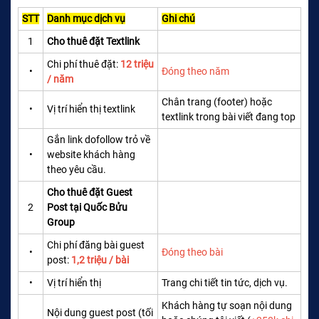
STT
Danh mục dịch vụ
Ghi chú
1
Cho thuê đặt Textlink
Chi phí thuê đặt:
12 triệu
•
Đóng theo năm
/ năm
Chân trang (footer) hoặc
•
Vị trí hiển thị textlink
textlink trong bài viết đang top
Gắn link dofollow trỏ về
•
website khách hàng
theo yêu cầu.
Cho thuê đặt Guest
2
Post tại Quốc Bửu
Group
Chi phí đăng bài guest
•
Đóng theo bài
post:
1,2 triệu / bài
•
Vị trí hiển thị
Trang chi tiết tin tức, dịch vụ.
Khách hàng tự soạn nội dung
Nội dung guest post (tối