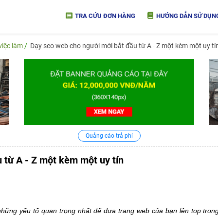
TRA CỨU ĐƠN HÀNG
HƯỚNG DẪN SỬ DỤN
việc làm
Dạy seo web cho người mới bắt đầu từ A - Z một kèm một uy tí
Quảng cáo trả phí
 từ A - Z một kèm một uy tín
những yếu tố quan trọng nhất để đưa trang web của bạn lên top tron