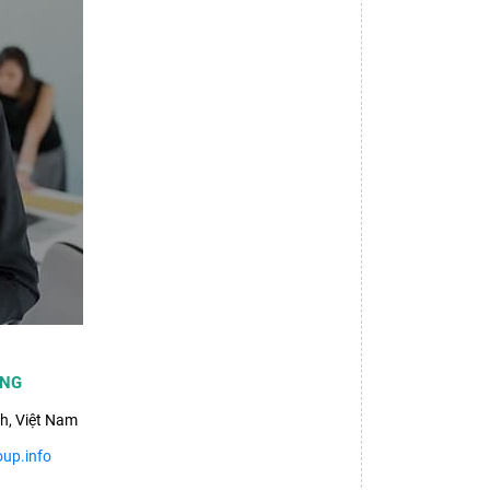
ỢNG
h, Việt Nam
up.info