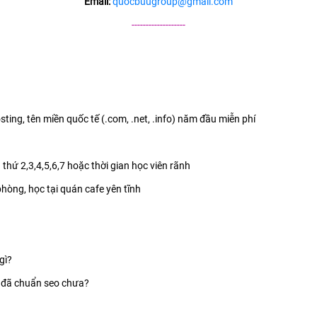
Email:
quocbuugroup@gmail.com
-------------------
sting, tên miền quốc tế (.com, .net, .info) năm đầu miễn phí
 thứ 2,3,4,5,6,7 hoặc thời gian học viên rãnh
 phòng, học tại quán cafe yên tĩnh
gì?
n đã chuẩn seo chưa?