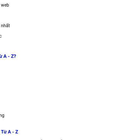
o web
g nhất
c
ừ A - Z?
àng
Từ A - Z