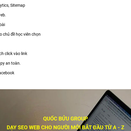
ytics, Sitemap
web.
bài
o chủ đề học viên chọn
h click vào link
py an toàn.
Facebook