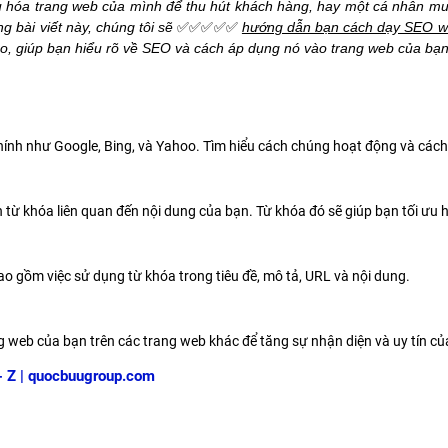
 hóa trang web của mình để thu hút khách hàng, hay một cá nhân muố
ng bài viết này, chúng tôi sẽ
✅✅✅✅✅
hướng dẫn bạn cách dạy SEO we
cao, giúp bạn hiểu rõ về SEO và cách áp dụng nó vào trang web của bạn
hính như Google, Bing, và Yahoo. Tìm hiểu cách chúng hoạt động và cách 
 từ khóa liên quan đến nội dung của bạn. Từ khóa đó sẽ giúp bạn tối ưu
ao gồm việc sử dụng từ khóa trong tiêu đề, mô tả, URL và nội dung.
ng web của bạn trên các trang web khác để tăng sự nhận diện và uy tín củ
- Z | quocbuugroup.com