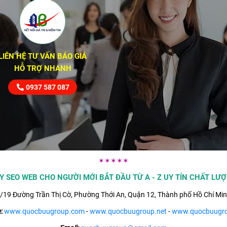
LIÊN HỆ TƯ VẤN BÁO GIÁ
HỖ TRỢ NHANH
0937 587 087
✶✶✶✶✶
Y SEO WEB CHO NGƯỜI MỚI BẮT ĐẦU TỪ A - Z UY TÍN CHẤT LƯ
19 Đường Trần Thị Cờ, Phường Thới An, Quận 12, Thành phố Hồ Chí Min
:
www.quocbuugroup.com
-
www.quocbuugroup.net
-
www.quocbuugro