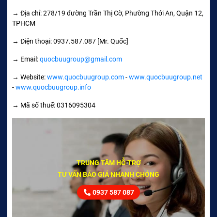
→ Địa chỉ: 278/19 đường Trần Thị Cờ, Phường Thới An, Quận 12,
TPHCM
→ Điện thoại: 0937.587.087 [Mr. Quốc]
→ Email:
quocbuugroup@gmail.com
→ Website:
www.quocbuugroup.com
-
www.quocbuugroup.net
-
www.quocbuugroup.info
→ Mã số thuế: 0316095304
TRUNG TÂM HỖ TRỢ
TƯ VẤN BÁO GIÁ NHANH CHÓNG
0937 587 087