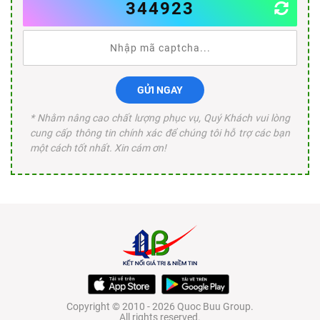
344923
GỬI NGAY
* Nhằm nâng cao chất lượng phục vụ, Quý Khách vui lòng
cung cấp thông tin chính xác để chúng tôi hỗ trợ các bạn
một cách tốt nhất. Xin cám ơn!
Copyright © 2010 - 2026 Quoc Buu Group.
All rights reserved.