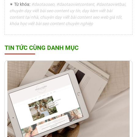
✶ Từ khóa:
#daotaoseo, #daotaovietcontent, #daotaovietbai,
chuyên dạy viết bài seo content uy tín, dạy kèm viết bài
content tại nhà, chuyên dạy viết bài content seo web giá tốt,
khóa học viết bài seo content chuyên nghiệp
TIN TỨC CÙNG DANH MỤC