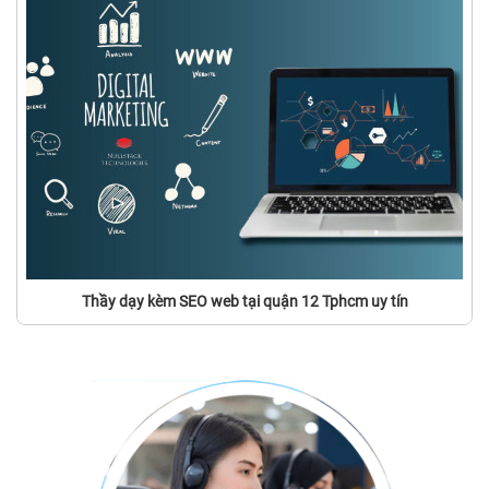
Thầy dạy kèm SEO web tại quận 12 Tphcm uy tín