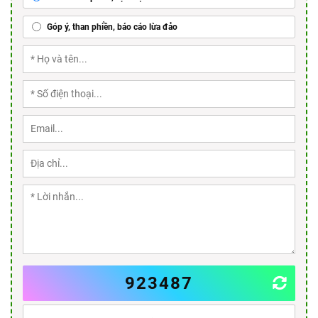
Góp ý, than phiền, báo cáo lừa đảo
923487