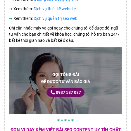
➜
Xem thêm:
Dịch vụ thiết kế website
➜
Xem thêm:
Dịch vụ quản trị seo web
Chỉ cần nhấc máy và gọi ngay cho chúng tôi để được đội ngũ
tư vấn cho bạn chi tiết về khóa học, chúng tôi hỗ trợ ban 24/7
bất kể thời gian nào và bất kể ở đâu.
GỌI TỔNG ĐÀI
ĐỂ ĐƯỢC TƯ VẤN BÁO GIÁ
0937 587 087
✶✶✶✶✶
ĐƠN VỊ DẠY KÈM VIẾT BÀI SEO CONTENT UY TÍN CHẤT