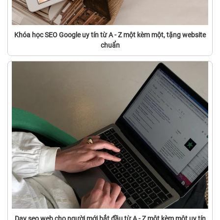
Khóa học SEO Google uy tín từ A - Z một kèm một, tặng website
chuẩn
Dạy seo web cho người mới bắt đầu từ A - Z một kèm một uy tín