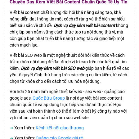
Chuyên Dạy Kèm Viết Bài Content Chuẩn Quốc Tế Uy Tín
Viết bài content chất lượng đòi hỏi khả năng sáng tạo, khả
năng diễn đạt thông tin một cách rõ ràng và thể hiện sự hiểu
biết sâu sắc về chủ đề.
Dịch vụ dạy kèm viết bài content
không
chỉ giúp bạn nắm vững cách thức tạo ra nội dung thú vị, mà
còn giúp bạn phát triển khả năng tương tác và giao tiếp một
cách mạch lạc.
Viết bài SEO web là một nghệ thuật đòi hỏi kiến thức về cách
tối ưu hóa nội dung để đạt được vị trí cao trên các kết quả tìm
kiếm.
Dịch vụ dạy kèm viết bài SEO web
giúp bạn hiểu rõ về các
yếu tố quyết định thứ hạng trên các công cụ tìm kiếm, từ cách
chọn từ khóa cho đến cách tối ưu hóa nội dung.
Với hơn 25 năm làm nghề thiết kế web - seo web - quảng cáo
google ads,
Quốc Bửu Group
là nơi dạy viết bài seo content
chuẩn quốc tế và áp dụng trực tiếp vào dự án thực tế. Học
viên sau khi hoàn thành có thể đi làm ở bất kỳ công ty nào với
vị trí nhân viên quản trị chăm sóc website.
➜
Xem thêm:
Kênh kết nối giao thương
➜
Xem thêm:
Quảng cáo Google giá rẻ