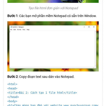
Tạo file html đơn giản với Notepad
Bước 1
: Các bạn mở phần mềm Notepad có sẳn trên Window.
Bước 2
: Copy đoạn text sau dán vào Notepad.
<html>

<head>

<title>Bài 2: Cách tạo 1 file html</title>

</head>

<body>

<h1>Chào mừng bạn đến với website www.quocbuugroup.com</h1>
