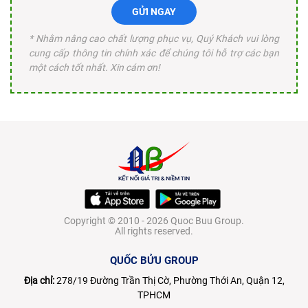
GỬI NGAY
* Nhằm nâng cao chất lượng phục vụ, Quý Khách vui lòng
cung cấp thông tin chính xác để chúng tôi hỗ trợ các bạn
một cách tốt nhất. Xin cám ơn!
Copyright © 2010 - 2026 Quoc Buu Group.
All rights reserved.
QUỐC BỬU GROUP
Địa chỉ:
278/19 Đường Trần Thị Cờ, Phường Thới An, Quận 12,
TPHCM