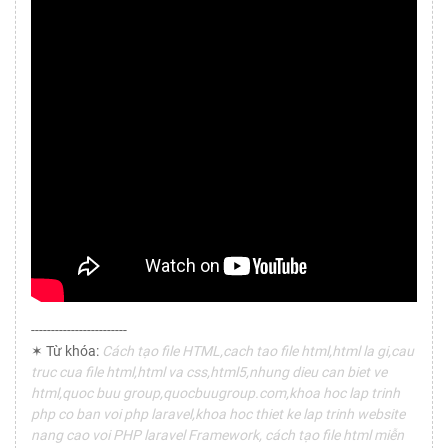
------------------------
✶ Từ khóa:
Cách tạo file HTML,cach tao file html,html la gi,cau
truc cua file html,html va css,html5,nhung dieu can biet ve
html,quoc buu group,quocbuugroup.com,khoa hoc lap trinh
php co ban voi php laravel,khoa hoc thiet ke lap trinh website
nang cao voi PHP laravel Framework, cách tạo file html miễn