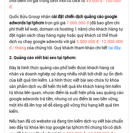
thời điểm thì giá trung bình mỗi cú click từ
45.000 đ - 100.000
đ
.
Quốc Bửu Group nhận
cài đặt chiến dịch quảng cáo google
adwords tại tphcm
trọn gói giá
7.000.000 đ
(đã bao gồm chi
phí thiết kế web, domain và hosting 1 năm) cho khách hàng tự
đặt ngân sách chạy hàng ngày hoặc quý khách có thể thuê
dịch vụ chạy google adwords với giá
3.000.000 đ - 12.000.000
đ / tháng
của chúng tôi. Quý khách tham khảo chi tiết
tại đây
.
2. Quảng cáo viết bài seo tại tphcm:
Đây là hình thức quảng cáo phổ biến được khách hàng cá
nhân và doanh nghiệp sử dụng nhiều nhất bởi chất sự ổn định
của kết quả tìm kiếm. Là hình thức viết bài seo chứa từ khóa
sản phẩm dịch vụ để hiển thị kết quả khi khách hàng tìm kiếm
từ khóa liên quan, nhược điểm là xuất hiện phía sau quảng cáo
google adwords trả tiền, nhưng có ưu điểm là seo bền vững,
một khi đã lên top sẽ dễ dàng giữ vững thứ hạng kết quả tìm
kiếm.
Nếu bạn đã có website và đang tìm kiếm dịch vụ viết bài chuẩn
seo đẩy từ khóa lên top google tại tphcm thì chúng tôi có dịch