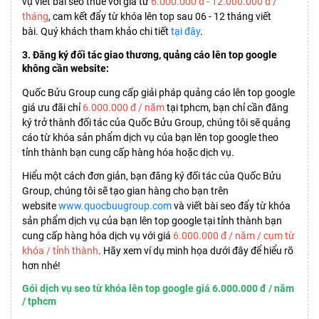
vụ viết bài seo thuê với giá từ
6.000.000 đ - 12.000.000 đ /
tháng
, cam kết đẩy từ khóa lên top sau 06 - 12 tháng viết
bài. Quý khách tham khảo chi tiết
tại đây
.
3. Đăng ký đối tác giao thương, quảng cáo lên top google
không cần website:
Quốc Bửu Group cung cấp giải pháp quảng cáo lên top google
giá ưu đãi chỉ
6.000.000 đ / năm
tại tphcm, bạn chỉ cần đăng
ký trở thành đối tác của Quốc Bửu Group, chúng tôi sẽ quảng
cáo từ khóa sản phẩm dịch vụ của bạn lên top google theo
tỉnh thành bạn cung cấp hàng hóa hoặc dịch vụ.
Hiểu một cách đơn giản, bạn đăng ký đối tác của Quốc Bửu
Group, chúng tôi sẽ tạo gian hàng cho bạn trên
website
www.quocbuugroup.com
và viết bài seo đẩy từ khóa
sản phẩm dịch vụ của bạn lên top google tại tỉnh thành bạn
cung cấp hàng hóa dịch vụ với giá
6.000.000 đ / năm / cụm từ
khóa / tỉnh thành
. Hãy xem ví dụ minh họa dưới đây để hiểu rõ
hơn nhé!
Gói dịch vụ seo từ khóa lên top google giá 6.000.000 đ / năm
/ tphcm