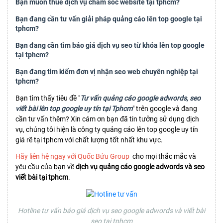
Bạn muốn thuê dịch vụ chăm sóc website tại tphcm?
Bạn đang cần tư vấn giải pháp quảng cáo lên top google tại
tphcm?
Bạn đang cần tìm báo giá dịch vụ seo từ khóa lên top google
tại tphcm?
Bạn đang tìm kiếm đơn vị nhận seo web chuyên nghiệp tại
tphcm?
Bạn tìm thấy tiêu đề "
Tư vấn quảng cáo google adwords, seo
viết bài lên top google uy tín tại Tphcm
" trên google và đang
cần tư vấn thêm? Xin cám ơn bạn đã tin tưởng sử dụng dịch
vụ, chúng tôi hiện là công ty quảng cáo lên top google uy tín
giá rẽ tại tphcm với chất lượng tốt nhất khu vực.
Hãy liên hệ ngay với Quốc Bửu Group
cho mọi thắc mắc và
yêu cầu của bạn về
dịch vụ quảng cáo google adwords và seo
viết bài tại tphcm
.
Hotline tư vấn báo giá dịch vụ seo google adwords và viết bài
seo tại tphcm