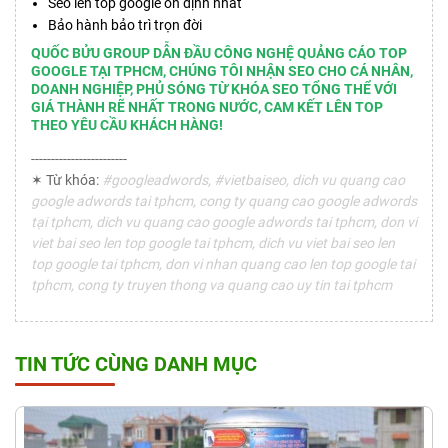
Seo lên top google ổn định nhất
Bảo hành bảo trì trọn đời
QUỐC BỬU GROUP DẪN ĐẦU CÔNG NGHỆ QUẢNG CÁO TOP
GOOGLE TẠI TPHCM, CHÚNG TÔI NHẬN SEO CHO CÁ NHÂN,
DOANH NGHIỆP, PHỦ SÓNG TỪ KHÓA SEO TỔNG THỂ VỚI
GIÁ THÀNH RẼ NHẤT TRONG NƯỚC, CAM KẾT LÊN TOP
THEO YÊU CẦU KHÁCH HÀNG!
------------------------
✶ Từ khóa:
#googleadwords, #vietbaiseo, dich vu quang cao
google adwords tai tphcm, cong ty quang cao google adwords
tại tphcm, dich vu quang cao google adwords tai tphcm, don vi
viet bai seo len top google tai tphcm, dich vu viet bai seo len
top google tai tphcm, don vi nhan quang cao len top google tai
tphcm, cong ty truyen thong va quang cao uy tin tai tphcm
TIN TỨC CÙNG DANH MỤC