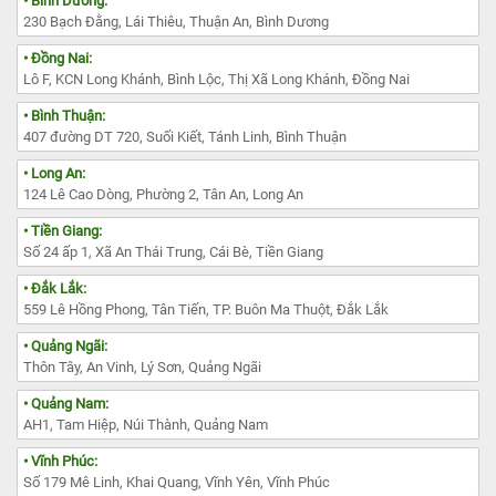
• Bình Dương:
230 Bạch Đằng, Lái Thiêu, Thuận An, Bình Dương
• Đồng Nai:
Lô F, KCN Long Khánh, Bình Lộc, Thị Xã Long Khánh, Đồng Nai
• Bình Thuận:
407 đường DT 720, Suối Kiết, Tánh Linh, Bình Thuận
• Long An:
124 Lê Cao Dòng, Phường 2, Tân An, Long An
• Tiền Giang:
Số 24 ấp 1, Xã An Thái Trung, Cái Bè, Tiền Giang
• Đắk Lắk:
559 Lê Hồng Phong, Tân Tiến, TP. Buôn Ma Thuột, Đắk Lắk
• Quảng Ngãi:
Thôn Tây, An Vinh, Lý Sơn, Quảng Ngãi
• Quảng Nam:
AH1, Tam Hiệp, Núi Thành, Quảng Nam
• Vĩnh Phúc:
Số 179 Mê Linh, Khai Quang, Vĩnh Yên, Vĩnh Phúc