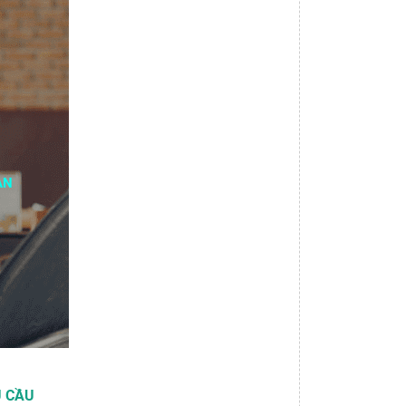
ẠN
U CẦU