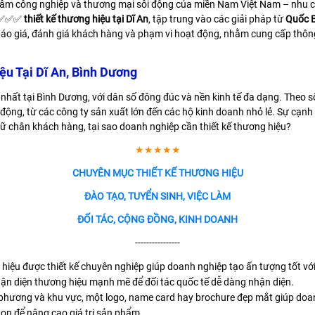
 tâm công nghiệp và thương mại sôi động của miền Nam Việt Nam – nhu cầ
ề ✅✅✅
thiết kế thương hiệu tại Dĩ An
, tập trung vào các giải pháp từ
Quốc 
h, báo giá, đánh giá khách hàng và phạm vi hoạt động, nhằm cung cấp thôn
u Tại Dĩ An, Bình Dương
nhất tại Bình Dương, với dân số đông đúc và nền kinh tế đa dạng. Theo s
ng, từ các công ty sản xuất lớn đến các hộ kinh doanh nhỏ lẻ. Sự cạnh t
iữ chân khách hàng, tại sao doanh nghiệp cần thiết kế thương hiệu?
★★★★★
CHUYÊN MỤC THIẾT KẾ THƯƠNG HIỆU
ĐÀO TẠO, TUYỂN SINH, VIỆC LÀM
ĐỐI TÁC, CỘNG ĐỒNG, KINH DOANH
----------------
ệu được thiết kế chuyên nghiệp giúp doanh nghiệp tạo ấn tượng tốt với 
ận diện thương hiệu mạnh mẽ để đối tác quốc tế dễ dàng nhận diện.
phương và khu vực, một logo, name card hay brochure đẹp mắt giúp doanh
rton để nâng cao giá trị sản phẩm.