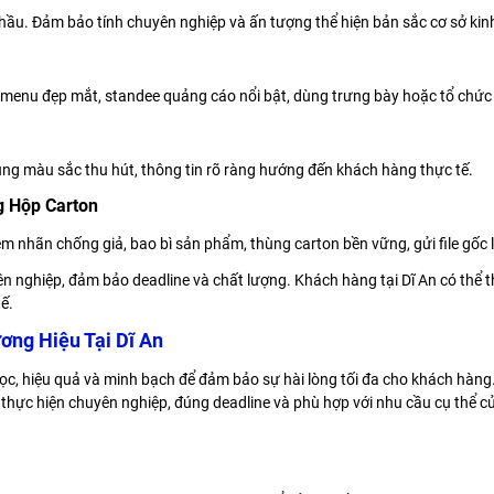
u thầu. Đảm bảo tính chuyên nghiệp và ấn tượng thể hiện bản sắc cơ sở k
ế menu đẹp mắt, standee quảng cáo nổi bật, dùng trưng bày hoặc tổ chức 
dụng màu sắc thu hút, thông tin rõ ràng hướng đến khách hàng thực tế.
g Hộp Carton
em nhãn chống giả, bao bì sản phẩm, thùng carton bền vững, gửi file gốc 
ên nghiệp, đảm bảo deadline và chất lượng. Khách hàng tại Dĩ An có thể 
ế.
ơng Hiệu Tại Dĩ An
ọc, hiệu quả và minh bạch để đảm bảo sự hài lòng tối đa cho khách hàng
 thực hiện chuyên nghiệp, đúng deadline và phù hợp với nhu cầu cụ thể 