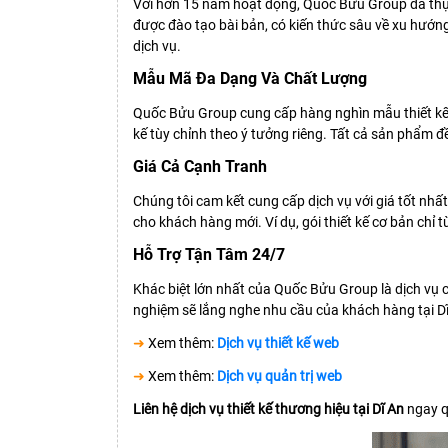
Với hơn 15 năm hoạt động, Quốc Bửu Group đã thực
được đào tạo bài bản, có kiến thức sâu về xu hướn
dịch vụ.
Mẫu Mã Đa Dạng Và Chất Lượng
Quốc Bửu Group cung cấp hàng nghìn mẫu thiết kế đ
kế tùy chỉnh theo ý tưởng riêng. Tất cả sản phẩm 
Giá Cả Cạnh Tranh
Chúng tôi cam kết cung cấp dịch vụ với giá tốt nhất
cho khách hàng mới. Ví dụ, gói thiết kế cơ bản chỉ từ
Hỗ Trợ Tận Tâm 24/7
Khác biệt lớn nhất của Quốc Bửu Group là dịch vụ c
nghiệm sẽ lắng nghe nhu cầu của khách hàng tại Dĩ
➜
Xem thêm:
Dịch vụ thiết kế web
➜
Xem thêm:
Dịch vụ quản trị web
Liên hệ dịch vụ thiết kế thương hiệu tại Dĩ An
ngay qu