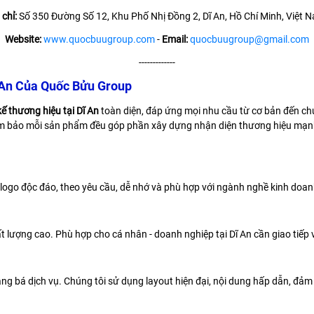
 chỉ:
Số 350 Đường Số 12, Khu Phố Nhị Đồng 2, Dĩ An, Hồ Chí Minh, Việt 
Website:
www.quocbuugroup.com
-
Email:
quocbuugroup@gmail.com
-------------
 An Của Quốc Bửu Group
kế thương hiệu tại Dĩ An
toàn diện, đáp ứng mọi nhu cầu từ cơ bản đến ch
đảm bảo mỗi sản phẩm đều góp phần xây dựng nhận diện thương hiệu mạnh
kế logo độc đáo, theo yêu cầu, dễ nhớ và phù hợp với ngành nghề kinh do
t lượng cao. Phù hợp cho cá nhân - doanh nghiệp tại Dĩ An cần giao tiếp v
ảng bá dịch vụ. Chúng tôi sử dụng layout hiện đại, nội dung hấp dẫn, đả