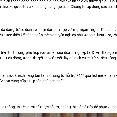
 hiện thành công hàng nghìn dự án thiết kế nhận diện thương hiệu. Đội 
g thiết kế quốc tế và khả năng sáng tạo cao. Chúng tôi áp dụng các tiê
a dạng, từ cổ điển đến hiện đại, phù hợp với mọi ngành nghề. Khách hà
đều được thiết kế bằng phần mềm chuyên nghiệp như Adobe Illustrator, 
 trên thị trường, phù hợp với túi tiền của doanh nghiệp tại Dĩ An. Báo giá
 1 triệu đồng, trong khi gói cao cấp với đầy đủ dịch vụ chỉ từ 5 triệu đồng.
hăm sóc khách hàng tận tâm. Chúng tôi hỗ trợ 24/7 qua hotline, email và 
 An và cung cấp giải pháp phù hợp nhất.
a thông tin bên dưới để được hỗ trợ, chúng tôi luôn ở đây để phục vụ bạ