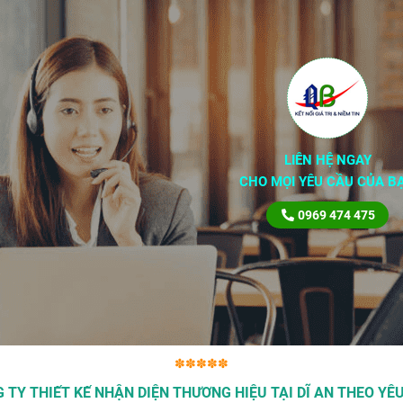
LIÊN HỆ NGAY
CHO MỌI YÊU CẦU CỦA B
0969 474 475
✽✽✽✽✽
 TY THIẾT KẾ NHẬN DIỆN THƯƠNG HIỆU TẠI DĨ AN THEO YÊ