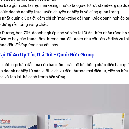
u bao gồm các tài liệu marketing như catalogue, tờ rơi, standee, giúp do
profile doanh nghiệp trực tuyến chuyên nghiệp là vô cùng quan trọng.
hất quán giúp tiết kiệm chi phí marketing dài hạn. Các doanh nghiệp tại 
ây dựng nền tảng vững chắc.
nh Dương, hơn 70% doanh nghiệp nhỏ và vừa tại Dĩ An thừa nhận rằng họ c
 Center hay các trung tâm thương mại đã tạo ra nhu cầu lớn về dịch vụ thi
hàng đầu để đáp ứng nhu cầu này.
i Dĩ An Uy Tín, Giá Tốt - Quốc Bửu Group
o ra một logo hấp dẫn mà còn bao gồm toàn bộ hệ thống nhận diện bao quá
ngàn doanh nghiệp từ sản xuất, dịch vụ đến thương mại điện tử, việc sở h
g và tạo lợi thế cạnh tranh bền vững.