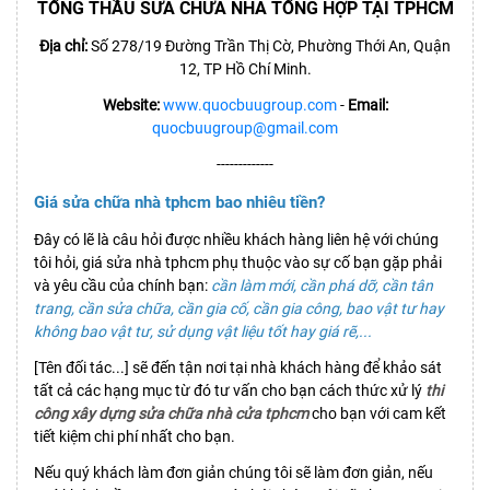
TỔNG THẦU SỬA CHỮA NHÀ TỔNG HỢP TẠI TPHCM
Địa chỉ:
Số 278/19 Đường Trần Thị Cờ, Phường Thới An, Quận
12, TP Hồ Chí Minh.
Website:
www.quocbuugroup.com
-
Email:
quocbuugroup@gmail.com
-------------
Giá sửa chữa nhà tphcm bao nhiêu tiền?
Đây có lẽ là câu hỏi được nhiều khách hàng liên hệ với chúng
tôi hỏi, giá sửa nhà tphcm phụ thuộc vào sự cố bạn gặp phải
và yêu cầu của chính bạn:
cần làm mới, cần phá dỡ, cần tân
trang, cần sửa chữa, cần gia cố, cần gia công, bao vật tư hay
không bao vật tư, sử dụng vật liệu tốt hay giá rẽ,...
[Tên đối tác...] sẽ đến tận nơi tại nhà khách hàng để khảo sát
tất cả các hạng mục từ đó tư vấn cho bạn cách thức xử lý
thi
công xây dựng sửa chữa nhà cửa tphcm
cho bạn với cam kết
tiết kiệm chi phí nhất cho bạn.
Nếu quý khách làm đơn giản chúng tôi sẽ làm đơn giản, nếu