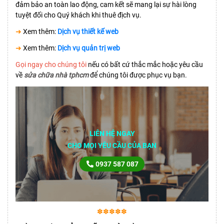
đảm bảo an toàn lao động, cam kết sẽ mang lại sự hài lòng
tuyệt đối cho Quý khách khi thuê địch vụ.
➜
Xem thêm:
Dịch vụ thiết kế web
➜
Xem thêm:
Dịch vụ quản trị web
Gọi ngay cho chúng tôi
nếu có bất cứ thắc mắc hoặc yêu cầu
về
sửa chữa nhà tphcm
để chúng tôi được phục vụ bạn.
LIÊN HỆ NGAY
CHO MỌI YÊU CẦU CỦA BẠN
0937 587 087
✽✽✽✽✽