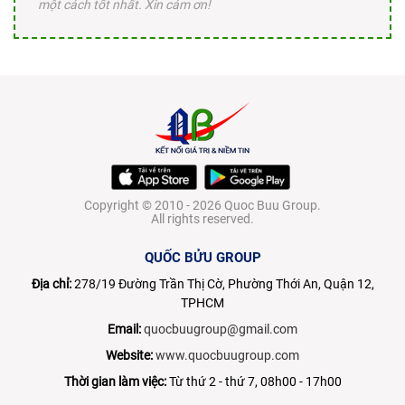
một cách tốt nhất. Xin cám ơn!
Copyright © 2010 - 2026 Quoc Buu Group.
All rights reserved.
QUỐC BỬU GROUP
Địa chỉ:
278/19 Đường Trần Thị Cờ, Phường Thới An, Quận 12,
TPHCM
Email:
quocbuugroup@gmail.com
Website:
www.quocbuugroup.com
Thời gian làm việc:
Từ thứ 2 - thứ 7, 08h00 - 17h00