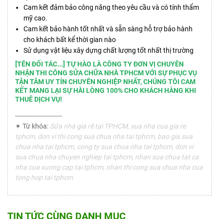
Cam kết đảm bảo công năng theo yêu cầu và có tính thẩm
mỹ cao.
Cam kết bảo hành tốt nhất và sẵn sàng hỗ trợ bảo hành
cho khách bất kể thời gian nào
Sử dụng vật liệu xây dựng chất lượng tốt nhất thị trường
[TÊN ĐỐI TÁC...] TỰ HÀO LÀ CÔNG TY ĐƠN VỊ CHUYÊN
NHẬN THI CÔNG SỬA CHỮA NHÀ TPHCM VỚI SỰ PHỤC VỤ
TẬN TÂM UY TÍN CHUYÊN NGHIỆP NHẤT, CHÚNG TÔI CAM
KẾT MANG LẠI SỰ HÀI LÒNG 100% CHO KHÁCH HÀNG KHI
THUÊ DỊCH VỤ!
------------------------
✶ Từ khóa:
Sửa nhà giá rẽ tại TPHCM, sua nha cua gia re
tphcm, don vi thi cong sua chua nha tai tphcm, bao gia sua
chua nha tai tphcm, cong ty sua chua nha tai tphcm, don vi
sua chua nha chuyen nghiep tai tphcm, nhan sua chua tat ca
nha cua xuong cap tai tphcm, nhan thi cong sua chua nha cua
tong hop tai tphcm
TIN TỨC CÙNG DANH MỤC