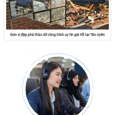
Đơn vị đập phá tháo dỡ công trình uy tín giá tốt tại Tân Uyên