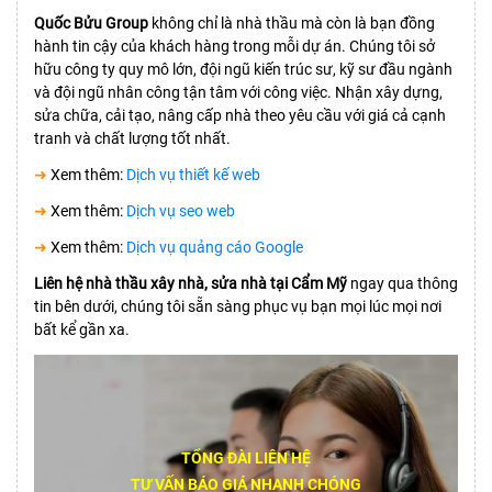
Quốc Bửu Group
không chỉ là nhà thầu mà còn là bạn đồng
hành tin cậy của khách hàng trong mỗi dự án. Chúng tôi sở
hữu công ty quy mô lớn, đội ngũ kiến trúc sư, kỹ sư đầu ngành
và đội ngũ nhân công tận tâm với công việc. Nhận xây dựng,
sửa chữa, cải tạo, nâng cấp nhà theo yêu cầu với giá cả cạnh
tranh và chất lượng tốt nhất.
➜
Xem thêm:
Dịch vụ thiết kế web
➜
Xem thêm:
Dịch vụ seo web
➜
Xem thêm:
Dịch vụ quảng cáo Google
Liên hệ nhà thầu xây nhà, sửa nhà tại Cẩm Mỹ
ngay qua thông
tin bên dưới, chúng tôi sẵn sàng phục vụ bạn mọi lúc mọi nơi
bất kể gần xa.
TỔNG ĐÀI LIÊN HỆ
TƯ VẤN BÁO GIÁ NHANH CHÓNG