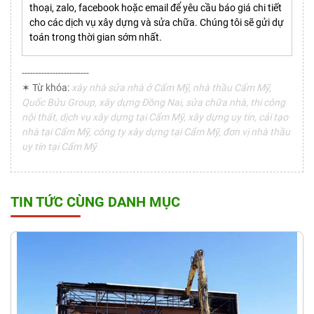
thoại, zalo, facebook hoặc email để yêu cầu báo giá chi tiết
cho các dịch vụ xây dựng và sửa chữa. Chúng tôi sẽ gửi dự
toán trong thời gian sớm nhất.
------------------------
✶ Từ khóa:
xây nhà sửa nhà ở Cẩm Mỹ, nhà thầu Cẩm Mỹ,
Quốc Bửu Group, xây dựng Đồng Nai, sửa chữa nhà, thi công
nội thất, dịch vụ xây dựng tại Cẩm Mỹ, xây dựng uy tín, cải tạo
nhà tại Cẩm Mỹ, công ty xây dựng tại Cẩm Mỹ, đơn vị nhà thầu
uy tín tại Cẩm Mỹ
TIN TỨC CÙNG DANH MỤC