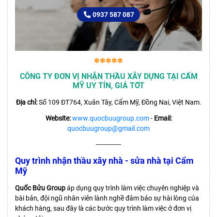
0937 587 087
✽✽✽✽✽
CÔNG TY ĐƠN VỊ NHẬN THẦU XÂY DỰNG TẠI CẨM
MỸ UY TÍN, GIÁ TỐT
Địa chỉ:
Số 109 ĐT764, Xuân Tây, Cẩm Mỹ, Đồng Nai, Việt Nam.
Website:
www.quocbuugroup.com
-
Email:
quocbuugroup@gmail.com
-------------
Quy trình nhận thầu xây nhà - sửa nhà tại Cẩm
Mỹ
Quốc Bửu Group
áp dụng quy trình làm việc chuyên nghiệp và
bài bản, đội ngũ nhân viên lành nghề đảm bảo sự hài lòng của
khách hàng, sau đây là các bước quy trình làm việc ở đơn vị