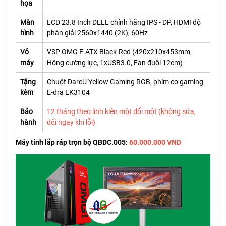
họa
Màn
LCD 23.8 Inch DELL chính hãng IPS - DP, HDMI độ
hình
phân giải 2560x1440 (2K), 60Hz
Vỏ
VSP OMG E-ATX Black-Red (420x210x453mm,
máy
Hông cường lực, 1xUSB3.0, Fan đuôi 12cm)
Tặng
Chuột DareU Yellow Gaming RGB, phím cơ gaming
kèm
E-dra EK3104
Bảo
12 tháng theo linh kiện một đổi một (không sửa,
hành
đổi ngay khi lỗi)
Máy tính lắp ráp trọn bộ QBDC.005:
60.000.000 VND