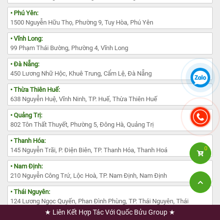
• Phú Yên:
1500 Nguyễn Hữu Thọ, Phường 9, Tuy Hòa, Phú Yên
• Vĩnh Long:
99 Phạm Thái Bường, Phường 4, Vĩnh Long
• Đà Nẵng:
450 Lương Nhữ Hộc, Khuê Trung, Cẩm Lệ, Đà Nẵng
• Thừa Thiên Huế:
638 Nguyễn Huệ, Vĩnh Ninh, TP. Huế, Thừa Thiên Huế
• Quảng Trị:
802 Tôn Thất Thuyết, Phường 5, Đông Hà, Quảng Trị
• Thanh Hóa:
0
145 Nguyễn Trãi, P. Điện Biên, TP. Thanh Hóa, Thanh Hoá
• Nam Định:
210 Nguyễn Công Trứ, Lộc Hoà, TP. Nam Định, Nam Định
• Thái Nguyên:
124 Lương Ngọc Quyến, Phan Đình Phùng, TP. Thái Nguyên, Thái
Nguyên
★ Liên Kết Hợp Tác Với Quốc Bửu Group ★