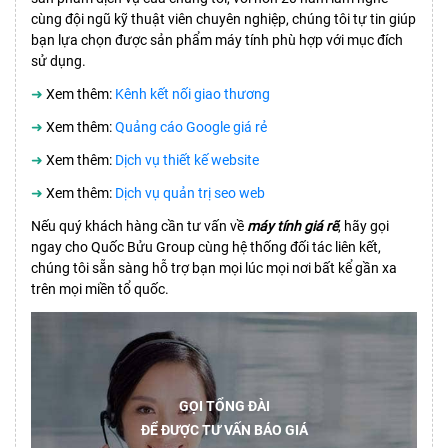
cùng đội ngũ kỹ thuật viên chuyên nghiệp, chúng tôi tự tin giúp
bạn lựa chọn được sản phẩm máy tính phù hợp với mục đích
sử dụng.
➜
Xem thêm:
Kênh kết nối giao thương
➜
Xem thêm:
Quảng cáo Google giá rẻ
➜
Xem thêm:
Dịch vụ thiết kế website
➜
Xem thêm:
Dịch vụ quản trị seo web
Nếu quý khách hàng cần tư vấn về
máy tính giá rẽ
, hãy gọi
ngay cho Quốc Bửu Group cùng hệ thống đối tác liên kết,
chúng tôi sẵn sàng hỗ trợ bạn mọi lúc mọi nơi bất kể gần xa
trên mọi miền tổ quốc.
GỌI TỔNG ĐÀI
ĐỂ ĐƯỢC TƯ VẤN BÁO GIÁ