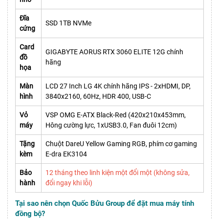
Đĩa
SSD 1TB NVMe
cứng
Card
GIGABYTE AORUS RTX 3060 ELITE 12G chính
đồ
hãng
họa
Màn
LCD 27 Inch LG 4K chính hãng IPS - 2xHDMI, DP,
hình
3840x2160, 60Hz, HDR 400, USB-C
Vỏ
VSP OMG E-ATX Black-Red (420x210x453mm,
máy
Hông cường lực, 1xUSB3.0, Fan đuôi 12cm)
Tặng
Chuột DareU Yellow Gaming RGB, phím cơ gaming
kèm
E-dra EK3104
Bảo
12 tháng theo linh kiện một đổi một (không sửa,
hành
đổi ngay khi lỗi)
Tại sao nên chọn Quốc Bửu Group để đặt mua máy tính
đồng bộ?