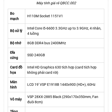
Máy tính giá rẻ QBCC.002
Bo
H110M Socket 1151V1
mạch
Intel Core i5-6600 3.3GHz up to 3.9GHz, 4 nhân,
Bộ xử lý
4 luồng
Bộ nhớ
8GB DDR4 bus 2400MHz
Đĩa
SSD 240GB
cứng
Card đồ
Intel HD Graphics 630 tích hợp (card tích hợp
họa
không phải card rời)
Màn
LCD 19' VSP E1918B 1440x900 (HD+), 60Hz
hình
VSP 28XX-2885 Black (290x170x350mm, Fan
Vỏ máy
đuôi 8cm)
Tặng