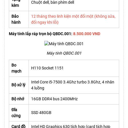
Chuột dell, bàn phím dell
kèm
Bảo
12 tháng theo linh kiện một đổi một (không sửa,
hành
đổi ngay khi lỗi)
Máy tính lắp ráp trọn bộ QBDC.001:
8.500.000 VND
Máy tính QBDC.001
Bo
H110 Socket 1151
mạch
Intel Core i5-7500 3.4Ghz turbo 3.8Ghz, 4 nhân
Bộ xử lý
4 luồng
Bộ nhớ
16GB DDR4 bus 2400MHz
Đĩa
SSD 480GB
cứng
Card đồ
Intel HD Graphics 630 tích hợp (card tích hợp