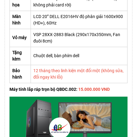
họa
không phải card rời)
Màn
LCD 20” DELL E2016HV độ phân giải 1600x900
hình
(HD+), 60Hz
VSP 28XX-2883 Black (290x170x350mm, Fan
Vỏ máy
đuôi 8cm)
Tặng
Chuột dell, bàn phím dell
kèm
Bảo
12 tháng theo linh kiện một đổi một (không sửa,
hành
đổi ngay khi lỗi)
Máy tính lắp ráp trọn bộ QBDC.002:
15.000.000 VND