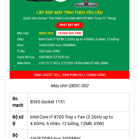
Máy tính QBDC.002
Bo
B365 Socket 1151
mạch
Bộ xử
Intel Core i7-8700 Tray + Fan (3.2GHz up to
lý
4.6GHz, 6 nhân, 12 luồng, 12MB, 65W)
Bộ
16GB DDR4 bus 2400MHz