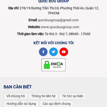
QUỐC BỬU GROUP
Địa chỉ:
278/19 Đường Trần Thị Cờ, Phường Thới An, Quận 12,
TPHCM
Email:
quocbuugroup@gmail.com
Website:
www.quocbuugroup.com
Thời gian làm việc:
Từ thứ 2 - thứ 7, 08h00 - 17h00
KẾT NỐI VỚI CHÚNG TÔI
BẠN CẦN BIẾT
Về chúng tôi
Thông tin liên hệ
Tin tức sự kiện
Hướng dẫn sử dụng
Các qui định chung