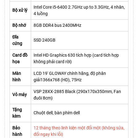
Intel Core i5-6400 2.7GHz up to 3.3GHz, 4 nhân,
Bộ xử lý
4 luồng
Bộ nhớ
8GB DDR4 bus 2400MHz
Đĩa
SSD 240GB
cứng
Card đồ
Intel HD Graphics 630 tích hợp (card tích hợp
họa
không phải card rời)
Màn
LCD 19' GLOWAY chính hãng, độ phân
hình
giải1366x768 (HD), 75Hz
VSP 28XX-2885 Black (290x170x350mm, Fan
Vỏ máy
đuôi 8cm)
Tặng
Chuột dell, bàn phím dell
kèm
Bảo
12 tháng theo linh kiện một đổi một (không sửa,
hành
đổi ngay khi lỗi)