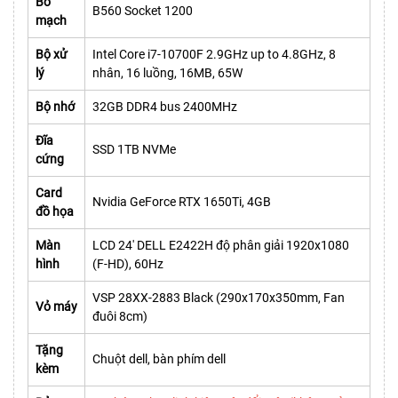
Bo
B560 Socket 1200
mạch
Bộ xử
Intel Core i7-10700F 2.9GHz up to 4.8GHz, 8
lý
nhân, 16 luồng, 16MB, 65W
Bộ nhớ
32GB DDR4 bus 2400MHz
Đĩa
SSD 1TB NVMe
cứng
Card
Nvidia GeForce RTX 1650Ti, 4GB
đồ họa
Màn
LCD 24' DELL E2422H độ phân giải 1920x1080
hình
(F-HD), 60Hz
VSP 28XX-2883 Black (290x170x350mm, Fan
Vỏ máy
đuôi 8cm)
Tặng
Chuột dell, bàn phím dell
kèm