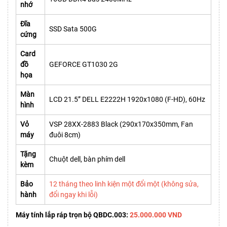
nhớ
Đĩa
SSD Sata 500G
cứng
Card
đồ
GEFORCE GT1030 2G
họa
Màn
LCD 21.5” DELL E2222H 1920x1080 (F-HD), 60Hz
hình
Vỏ
VSP 28XX-2883 Black (290x170x350mm, Fan
máy
đuôi 8cm)
Tặng
Chuột dell, bàn phím dell
kèm
Bảo
12 tháng theo linh kiện một đổi một (không sửa,
hành
đổi ngay khi lỗi)
Máy tính lắp ráp trọn bộ QBDC.003:
25.000.000 VND