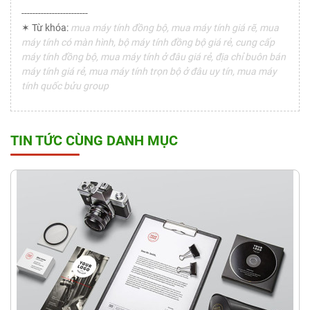
------------------------
✶ Từ khóa:
mua máy tính đồng bộ, mua máy tính giá rẽ, mua
máy tính có màn hình, bộ máy tính đồng bộ giá rẻ, cung cấp
máy tính đồng bộ, mua máy tính ở đâu giá rẻ, địa chỉ buôn bán
máy tính giá rẻ, mua máy tính trọn bộ ở đâu uy tín, mua máy
tính quốc bửu group
TIN TỨC CÙNG DANH MỤC