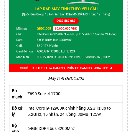
Máy tính QBDC.005
Bo
Z690 Socket 1700
mạch
Bộ xử
Intel Core i9-12900K chính hãng 3.2GHz up to
lý
5.2GHz, 16 nhân, 24 luồng, 30MB, 125W
Bộ
64GB DDR4 bus 3200Mhz
nhớ