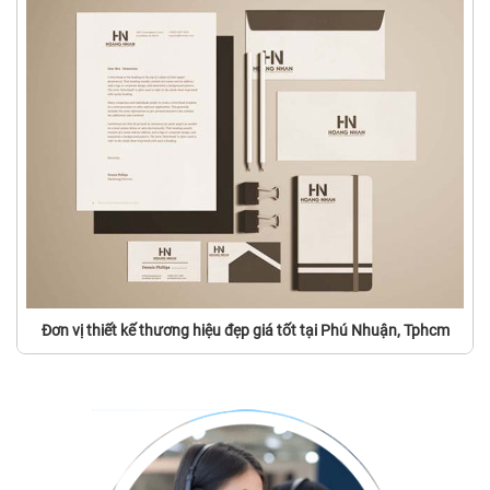
Đơn vị thiết kế thương hiệu đẹp giá tốt tại Phú Nhuận, Tphcm