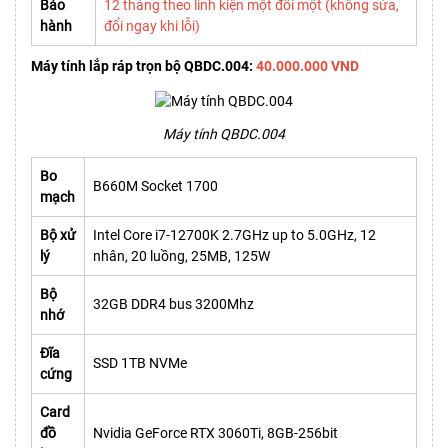
Bảo
12 tháng theo linh kiện một đổi một (không sửa,
hành
đổi ngay khi lỗi)
Máy tính lắp ráp trọn bộ QBDC.004:
40.000.000 VND
Máy tính QBDC.004
Bo
B660M Socket 1700
mạch
Bộ xử
Intel Core i7-12700K 2.7GHz up to 5.0GHz, 12
lý
nhân, 20 luồng, 25MB, 125W
Bộ
32GB DDR4 bus 3200Mhz
nhớ
Đĩa
SSD 1TB NVMe
cứng
Card
đồ
Nvidia GeForce RTX 3060Ti, 8GB-256bit