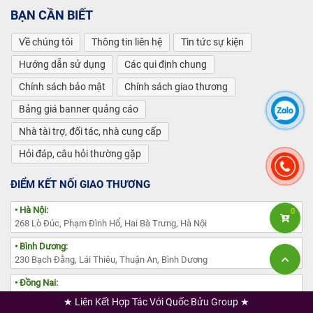
BẠN CẦN BIẾT
Về chúng tôi
Thông tin liên hệ
Tin tức sự kiện
Hướng dẫn sử dụng
Các qui định chung
Chính sách bảo mật
Chính sách giao thương
Bảng giá banner quảng cáo
Nhà tài trợ, đối tác, nhà cung cấp
Hỏi đáp, câu hỏi thường gặp
ĐIỂM KẾT NỐI GIAO THƯƠNG
• Hà Nội:
0
268 Lò Đúc, Phạm Đình Hổ, Hai Bà Trưng, Hà Nội
• Bình Dương:
230 Bạch Đằng, Lái Thiêu, Thuận An, Bình Dương
• Đồng Nai:
Lô F, KCN Long Khánh, Bình Lộc, Thị Xã Long Khánh, Đồng Nai
★ Liên Kết Hợp Tác Với Quốc Bửu Group ★