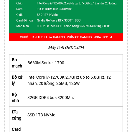
Máy tính QBDC.004
Bo
B660M Socket 1700
mạch
Bộ xử
Intel Core i7-12700K 2.7GHz up to 5.0GHz, 12
lý
nhân, 20 luồng, 25MB, 125W
Bộ
32GB DDR4 bus 3200Mhz
nhớ
Đĩa
SSD 1TB NVMe
cứng
Card