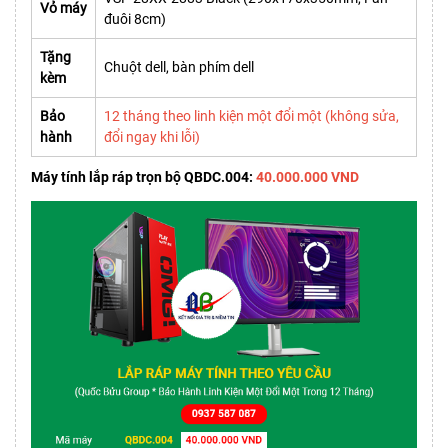
Vỏ máy
đuôi 8cm)
Tặng
Chuột dell, bàn phím dell
kèm
Bảo
12 tháng theo linh kiện một đổi một (không sửa,
hành
đổi ngay khi lỗi)
Máy tính lắp ráp trọn bộ QBDC.004:
40.000.000 VND