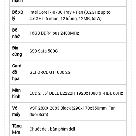
mạch
Bộ xử
Intel Core i7-8700 Tray + Fan (3.2GHz up to
lý
4.6GHz, 6 nhân, 12 luồng, 12MB, 65W)
Bộ
16GB DDR4 bus 2400MHz
nhớ
Đĩa
SSD Sata 500G
cứng
Card
đồ
GEFORCE GT1030 2G
họa
Màn
LCD 21.5” DELL E2222H 1920x1080 (F-HD), 60Hz
hình
Vỏ
VSP 28XX-2883 Black (290x170x350mm, Fan
máy
đuôi 8cm)
Tặng
Chuột dell, bàn phím dell
kèm