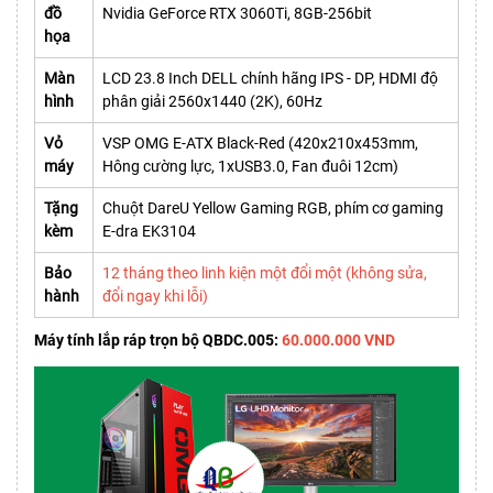
đồ
Nvidia GeForce RTX 3060Ti, 8GB-256bit
họa
Màn
LCD 23.8 Inch DELL chính hãng IPS - DP, HDMI độ
hình
phân giải 2560x1440 (2K), 60Hz
Vỏ
VSP OMG E-ATX Black-Red (420x210x453mm,
máy
Hông cường lực, 1xUSB3.0, Fan đuôi 12cm)
Tặng
Chuột DareU Yellow Gaming RGB, phím cơ gaming
kèm
E-dra EK3104
Bảo
12 tháng theo linh kiện một đổi một (không sửa,
hành
đổi ngay khi lỗi)
Máy tính lắp ráp trọn bộ QBDC.005:
60.000.000 VND