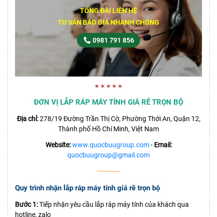
TỔNG ĐÀI LIÊN HỆ
TƯ VẤN BÁO GIÁ NHANH CHÓNG
0981 791 856
✶✶✶✶✶
ĐƠN VỊ LẮP RÁP MÁY TÍNH GIÁ RẺ TRỌN BỘ
Địa chỉ:
278/19 Đường Trần Thị Cờ, Phường Thới An, Quận 12,
Thành phố Hồ Chí Minh, Việt Nam
Website:
www.quocbuugroup.com
-
Email:
quocbuugroup@gmail.com
------------
Quy trình nhận lắp ráp máy tính giá rẽ trọn bộ
Bước 1:
Tiếp nhận yêu cầu lắp ráp máy tính của khách qua
hotline, zalo