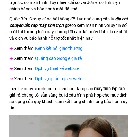
trọn bộ có màn hình. Tuy nhiên chỉ có vài đơn vị có linh kiện
chính hãng và bảo hành một đổi một.
Quốc Bửu Group cùng hệ thống đối tác nhà cung cấp là
địa chỉ
chuyên lắp ráp máy tính trọn gói
có kèm màn hình với uy tín số
một thị trường hiện nay, chúng tôi cam kết máy tính giá rẻ nhất
và dịch vụ bảo hành hỗ trợ tốt nhất hiện nay.
➜
Xem thêm:
Kênh kết nối giao thương
➜
Xem thêm:
Quảng cáo Google giá rẻ
➜
Xem thêm:
Dịch vụ thiết kế website
➜
Xem thêm:
Dịch vụ quản trị seo web
Liên hệ ngay với chúng tôi nếu bạn đang cần
máy tính lắp ráp
giá rẻ
, chúng tôi sẵn sàng build cấu hình phù hợp cho mục đích
sử dụng của quý khách, cam kết hàng chính hãng bảo hành uy
tín.