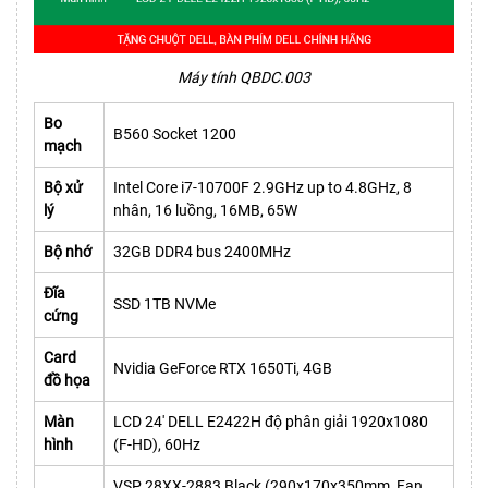
Máy tính QBDC.003
Bo
B560 Socket 1200
mạch
Bộ xử
Intel Core i7-10700F 2.9GHz up to 4.8GHz, 8
lý
nhân, 16 luồng, 16MB, 65W
Bộ nhớ
32GB DDR4 bus 2400MHz
Đĩa
SSD 1TB NVMe
cứng
Card
Nvidia GeForce RTX 1650Ti, 4GB
đồ họa
Màn
LCD 24' DELL E2422H độ phân giải 1920x1080
hình
(F-HD), 60Hz
VSP 28XX-2883 Black (290x170x350mm, Fan