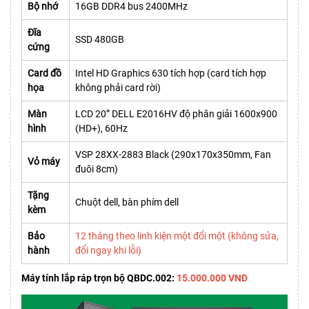
Bộ nhớ
16GB DDR4 bus 2400MHz
Đĩa
SSD 480GB
cứng
Card đồ
Intel HD Graphics 630 tích hợp (card tích hợp
họa
không phải card rời)
Màn
LCD 20” DELL E2016HV độ phân giải 1600x900
hình
(HD+), 60Hz
VSP 28XX-2883 Black (290x170x350mm, Fan
Vỏ máy
đuôi 8cm)
Tặng
Chuột dell, bàn phím dell
kèm
Bảo
12 tháng theo linh kiện một đổi một (không sửa,
hành
đổi ngay khi lỗi)
Máy tính lắp ráp trọn bộ QBDC.002:
15.000.000 VND