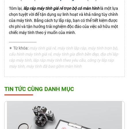
Tóm lại,
lắp ráp máy tính giá rẻ trọn bộ có màn hình
là một lựa
chọn tuyệt vời để tận dụng sự linh hoạt và khả năng tùy chỉnh
của máy tính. Bằng cách tự lắp ráp, bạn có thể tiết kiệm được
chi phí và tận hưởng trải nghiệm độc đáo của việc sở hữu một
chiếc máy tính theo ý muốn của mình.
------------------------
✶ Từ khóa:
máy tính giá rẻ, máy tính lắp ráp, máy tính trọn bộ,
cấu hình máy tính giá rẻ, máy tính gia đình bền đẹp, địa chỉ lắp
ráp máy tính, lắp ráp máy tính theo yêu cầu, công ty lắp ráp
máy tính, máy tính đã bao gồm màn hình
TIN TỨC CÙNG DANH MỤC