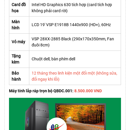
Card đồ
Intel HD Graphics 630 tích hợp (card tích hợp
họa
không phải card rời)
Màn
LCD 19' VSP E1918B 1440x900 (HD+), 60Hz
hình
VSP 28XX-2885 Black (290x170x350mm, Fan
Vỏ máy
đuôi 8cm)
Tặng
Chuột dell, bàn phím dell
kèm
Bảo
12 tháng theo linh kiện một đổi một (không sửa,
hành
đổi ngay khi lỗi)
Máy tính lắp ráp trọn bộ QBDC.001:
8.500.000 VND