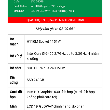
Máy tính giá rẻ QBCC.001
Bo
H110M Socket 1151V1
mạch
Intel Core i5-6400 2.7GHz up to 3.3GHz, 4 nhân,
Bộ xử lý
4 luồng
Bộ nhớ
8GB DDR4 bus 2400MHz
Đĩa
SSD 240GB
cứng
Card đồ
Intel HD Graphics 630 tích hợp (card tích hợp
họa
không phải card rời)
Màn
LCD 19' GLOWAY chính hãng, độ phân