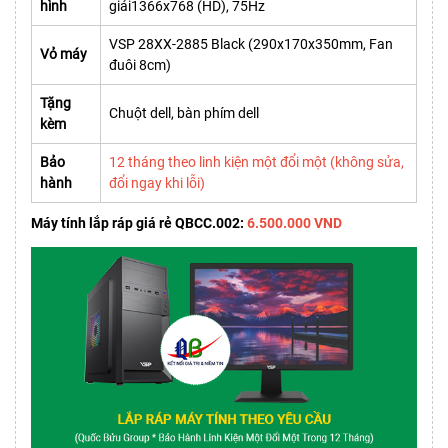
hình
giải1366x768 (HD), 75Hz
VSP 28XX-2885 Black (290x170x350mm, Fan
Vỏ máy
đuôi 8cm)
Tặng
Chuột dell, bàn phím dell
kèm
Bảo
12 tháng theo linh kiện một đổi một (không sửa,
hành
đổi ngay khi lỗi)
Máy tính lắp ráp giá rẻ QBCC.002:
6.500.000 VND