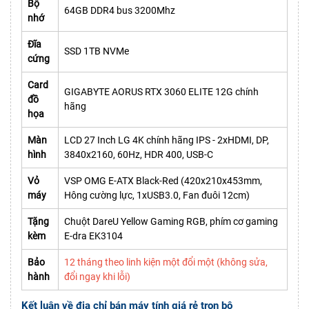
Bộ
64GB DDR4 bus 3200Mhz
nhớ
Đĩa
SSD 1TB NVMe
cứng
Card
GIGABYTE AORUS RTX 3060 ELITE 12G chính
đồ
hãng
họa
Màn
LCD 27 Inch LG 4K chính hãng IPS - 2xHDMI, DP,
hình
3840x2160, 60Hz, HDR 400, USB-C
Vỏ
VSP OMG E-ATX Black-Red (420x210x453mm,
máy
Hông cường lực, 1xUSB3.0, Fan đuôi 12cm)
Tặng
Chuột DareU Yellow Gaming RGB, phím cơ gaming
kèm
E-dra EK3104
Bảo
12 tháng theo linh kiện một đổi một (không sửa,
hành
đổi ngay khi lỗi)
Kết luận về địa chỉ bán máy tính giá rẻ trọn bộ