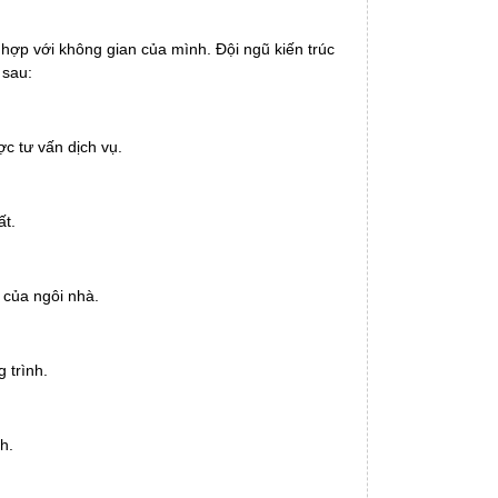
hợp với không gian của mình. Đội ngũ kiến trúc
 sau:
ợc tư vấn dịch vụ.
ất.
 của ngôi nhà.
 trình.
h.