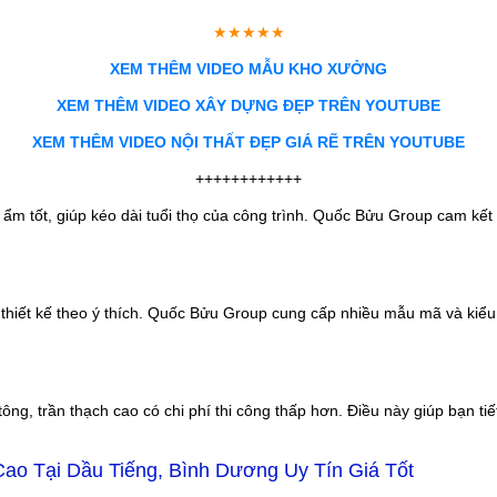
★★★★★
XEM THÊM VIDEO MẪU KHO XƯỞNG
XEM THÊM VIDEO XÂY DỰNG ĐẸP TRÊN YOUTUBE
XEM THÊM VIDEO NỘI THẤT ĐẸP GIÁ RẼ TRÊN YOUTUBE
++++++++++++
m tốt, giúp kéo dài tuổi thọ của công trình. Quốc Bửu Group cam kết 
o thiết kế theo ý thích. Quốc Bửu Group cung cấp nhiều mẫu mã và kiể
 tông, trần thạch cao có chi phí thi công thấp hơn. Điều này giúp bạn t
ao Tại Dầu Tiếng, Bình Dương Uy Tín Giá Tốt