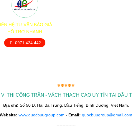
IÊN HỆ TƯ VẤN BÁO GIÁ
HỖ TRỢ NHANH
0971 424 442
✽✽✽✽✽
VỊ THI CÔNG TRẦN - VÁCH THẠCH CAO UY TÍN TẠI DẦU 
Địa chỉ:
Số 50 Đ. Hai Bà Trưng, Dầu Tiếng, Bình Dương, Việt Nam.
Website:
www.quocbuugroup.com
-
Email:
quocbuugroup@gmail.co
-------------