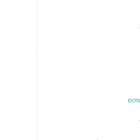
L
ĐƠN 