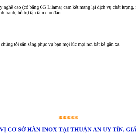
tay nghề cao (có bằng 6G Lilama) cam kết mang lại dịch vụ chất lượng,
nh tranh, hỗ trợ tận tâm chu đáo.
 chúng tôi sẵn sàng phục vụ bạn mọi lúc mọi nơi bất kể gần xa.
✽✽✽✽✽
VỊ CƠ SỞ HÀN INOX TẠI THUẬN AN UY TÍN, GI