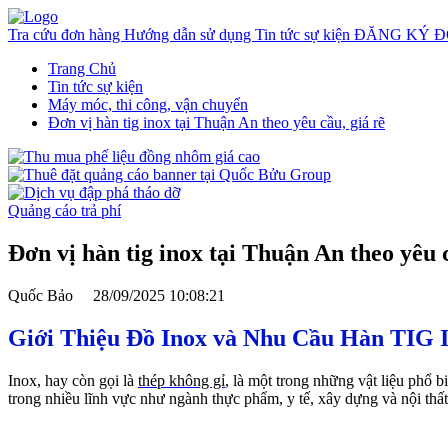
Tra cứu đơn hàng
Hướng dẫn sử dụng
Tin tức sự kiện
ĐĂNG KÝ Đ
Trang Chủ
Tin tức sự kiện
Máy móc, thi công, vận chuyển
Đơn vị hàn tig inox tại Thuận An theo yêu cầu, giá rẽ
Quảng cáo trả phí
Đơn vị hàn tig inox tại Thuận An theo yêu c
Quốc Bảo
28/09/2025 10:08:21
Giới Thiệu Đồ Inox và Nhu Cầu Hàn TIG 
Inox, hay còn gọi là
thép không gỉ
, là một trong những vật liệu phổ 
trong nhiều lĩnh vực như ngành thực phẩm, y tế, xây dựng và nội thất