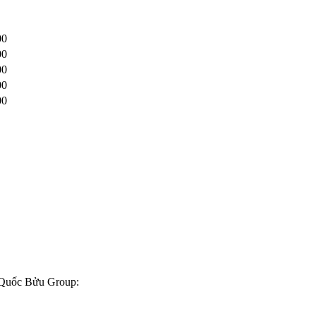
00
00
00
00
00
a Quốc Bửu Group: