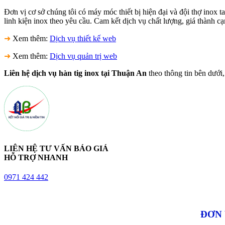
Đơn vị cơ sở chúng tôi có máy móc thiết bị hiện đại và đội thợ inox 
linh kiện inox theo yêu cầu. Cam kết dịch vụ chất lượng, giá thành cạ
➜
Xem thêm:
Dịch vụ thiết kế web
➜
Xem thêm:
Dịch vụ quản trị web
Liên hệ dịch vụ hàn tig inox tại Thuận An
theo thông tin bên dưới,
LIÊN HỆ TƯ VẤN BÁO GIÁ
HỖ TRỢ NHANH
0971 424 442
ĐƠN 