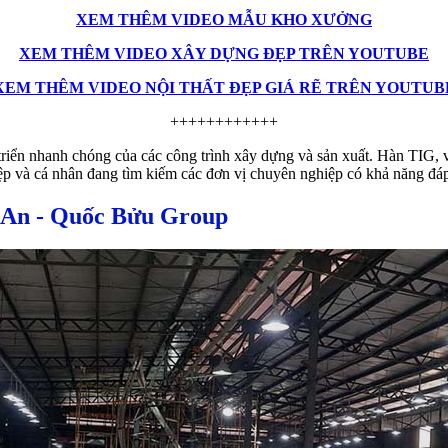
XEM THÊM VIDEO MẪU KHO XƯỞNG
XEM THÊM VIDEO XÂY DỰNG ĐẸP TRÊN YOUTUBE
XEM THÊM VIDEO NỘI THẤT ĐẸP GIÁ RẼ TRÊN YOUTUB
++++++++++++
riển nhanh chóng của các công trình xây dựng và sản xuất. Hàn TIG, v
p và cá nhân đang tìm kiếm các đơn vị chuyên nghiệp có khả năng đá
 An - Quốc Bửu Group