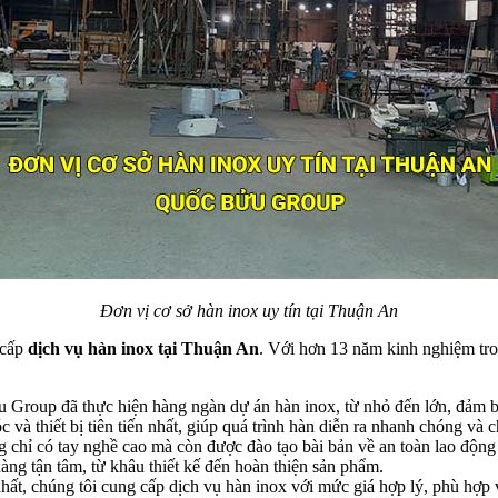
Đơn vị cơ sở hàn inox uy tín tại Thuận An
 cấp
dịch vụ hàn inox tại Thuận An
. Với hơn 13 năm kinh nghiệm tro
roup đã thực hiện hàng ngàn dự án hàn inox, từ nhỏ đến lớn, đảm bả
à thiết bị tiên tiến nhất, giúp quá trình hàn diễn ra nhanh chóng và c
hỉ có tay nghề cao mà còn được đào tạo bài bản về an toàn lao động 
àng tận tâm, từ khâu thiết kế đến hoàn thiện sản phẩm.
ất, chúng tôi cung cấp dịch vụ hàn inox với mức giá hợp lý, phù hợp 