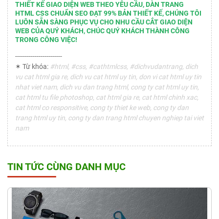
THIẾT KẾ GIAO DIỆN WEB THEO YÊU CẦU, DÀN TRANG
HTML CSS CHUẨN SEO ĐẠT 99% BẢN THIẾT KẾ, CHÚNG TÔI
LUÔN SẴN SÀNG PHỤC VỤ CHO NHU CẦU CẮT GIAO DIỆN
WEB CỦA QUÝ KHÁCH, CHÚC QUÝ KHÁCH THÀNH CÔNG
TRONG CÔNG VIỆC!
------------------------
✶ Từ khóa:
#html, #css, #cathtmlcss, #dichvudantrang, dich
vu cat html gia re, dich vu cat html uy tin, don vi cat html uy tin
nhat viet nam, dich vu dan trang html, cong ty cat html uy tin,
cat html tu file photoshop, cat html gia re, cat html chinh xac,
cat html co responsitive, cong ty thiet ke web, cong ty dan
trang html uy tin, cong ty dan trang html chuyen nghiep tai viet
nam
TIN TỨC CÙNG DANH MỤC