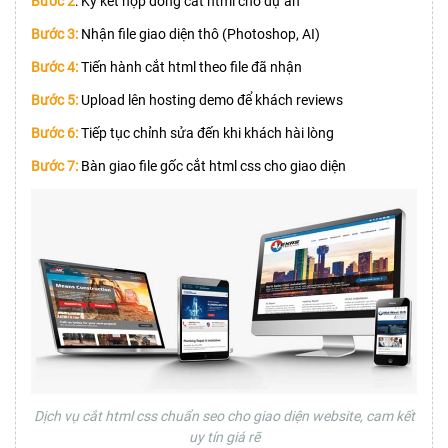
Bước 2
: Ký kết hợp đồng cắt html cho dự án
Bước 3:
Nhận file giao diện thô (Photoshop, AI)
Bước 4:
Tiến hành cắt html theo file đã nhận
Bước 5:
Upload lên hosting demo để khách reviews
Bước 6:
Tiếp tục chỉnh sửa đến khi khách hài lòng
Bước 7:
Bàn giao file gốc cắt html css cho giao diện
Dịch vụ cắt html css chuẩn seo cho giao diện website, cam kết
uy tín giá rẽ