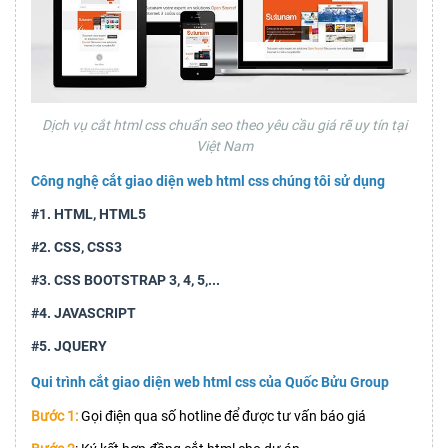
Dịch vụ cắt html css chuẩn seo theo yêu cầu giá rẽ uy tín tại
Việt Nam
Công nghệ cắt giao diện web html css chúng tôi sử dụng
#1. HTML, HTML5
#2. CSS, CSS3
#3. CSS BOOTSTRAP 3, 4, 5,...
#4. JAVASCRIPT
#5. JQUERY
Qui trình cắt giao diện web html css của Quốc Bửu Group
Bước 1:
Gọi điện qua số hotline để được tư vấn báo giá