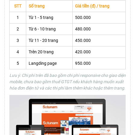
STT
Số trang
Giá tiền (đ) / trang
1
Từ 1 - 5 trang
500.000
2
Từ 6 - 10 trang
480.000
3
Từ 11 - 20 trang
450.000
4
Trên 20 trang
420.000
5
Langding page
950.000
Lưu ý: Chi phí trên đã bao gồm chi phí responsive cho giao diện
mobile, chưa bao gồm thuế GTGT nếu khách hàng muốn xuất
hóa đơn điện tử và các thi phí làm thêm khác hoặc thêm trang.