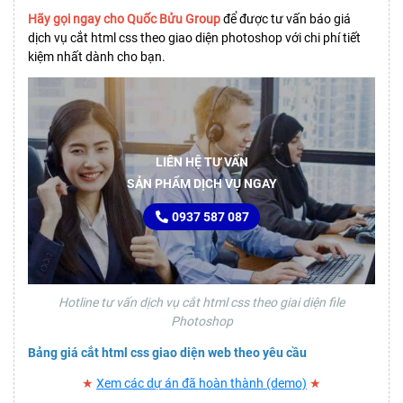
Hãy gọi ngay cho Quốc Bửu Group
để được tư vấn báo giá
dịch vụ cắt html css theo giao diện photoshop với chi phí tiết
kiệm nhất dành cho bạn.
LIÊN HỆ TƯ VẤN
SẢN PHẨM DỊCH VỤ NGAY
0937 587 087
Hotline tư vấn dịch vụ cắt html css theo giai diện file
Photoshop
Bảng giá cắt html css giao diện web theo yêu cầu
★
Xem các dự án đã hoàn thành (demo)
★