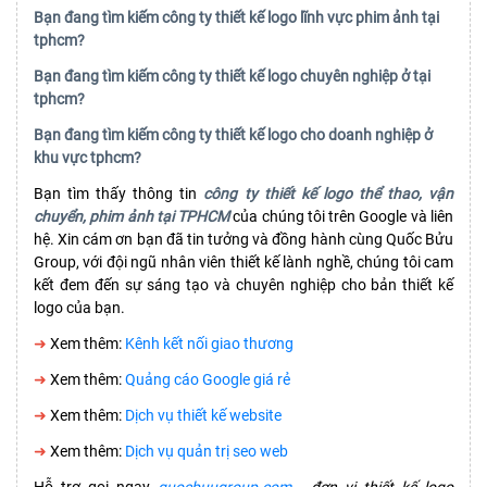
Bạn đang tìm kiếm công ty thiết kế logo lĩnh vực phim ảnh tại
tphcm?
Bạn đang tìm kiếm công ty thiết kế logo chuyên nghiệp ở tại
tphcm?
Bạn đang tìm kiếm công ty thiết kế logo cho doanh nghiệp ở
khu vực tphcm?
Bạn tìm thấy thông tin
công ty thiết kế logo thể thao, vận
chuyển, phim ảnh tại TPHCM
của chúng tôi trên Google và liên
hệ. Xin cám ơn bạn đã tin tưởng và đồng hành cùng Quốc Bửu
Group, với đội ngũ nhân viên thiết kế lành nghề, chúng tôi cam
kết đem đến sự sáng tạo và chuyên nghiệp cho bản thiết kế
logo của bạn.
➜
Xem thêm:
Kênh kết nối giao thương
➜
Xem thêm:
Quảng cáo Google giá rẻ
➜
Xem thêm:
Dịch vụ thiết kế website
➜
Xem thêm:
Dịch vụ quản trị seo web
Hỗ trợ gọi ngay
quocbuugroup.com
-
đơn vị thiết kế logo