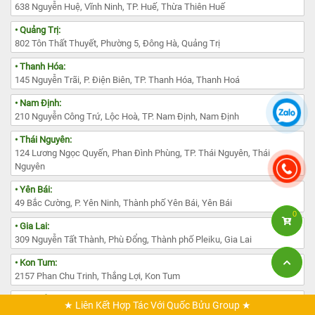
638 Nguyễn Huệ, Vĩnh Ninh, TP. Huế, Thừa Thiên Huế
• Quảng Trị:
802 Tôn Thất Thuyết, Phường 5, Đông Hà, Quảng Trị
• Thanh Hóa:
145 Nguyễn Trãi, P. Điện Biên, TP. Thanh Hóa, Thanh Hoá
• Nam Định:
210 Nguyễn Công Trứ, Lộc Hoà, TP. Nam Định, Nam Định
• Thái Nguyên:
124 Lương Ngọc Quyến, Phan Đình Phùng, TP. Thái Nguyên, Thái
Nguyên
• Yên Bái:
49 Bắc Cường, P. Yên Ninh, Thành phố Yên Bái, Yên Bái
0
• Gia Lai:
309 Nguyễn Tất Thành, Phù Đổng, Thành phố Pleiku, Gia Lai
• Kon Tum:
2157 Phan Chu Trinh, Thắng Lợi, Kon Tum
• Lâm Đồng:
★ Liên Kết Hợp Tác Với Quốc Bửu Group ★
385 Đường Nguyễn Văn Cừ, Phường 1, TP. Đà Lạt, Lâm Đồng