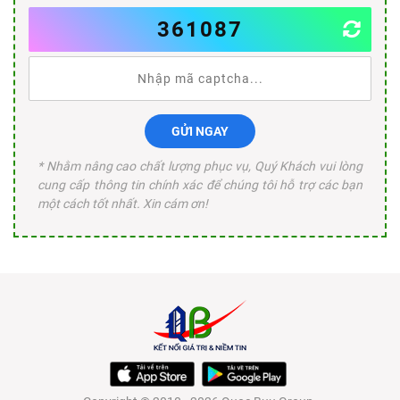
361087
GỬI NGAY
* Nhằm nâng cao chất lượng phục vụ, Quý Khách vui lòng
cung cấp thông tin chính xác để chúng tôi hỗ trợ các bạn
một cách tốt nhất. Xin cám ơn!