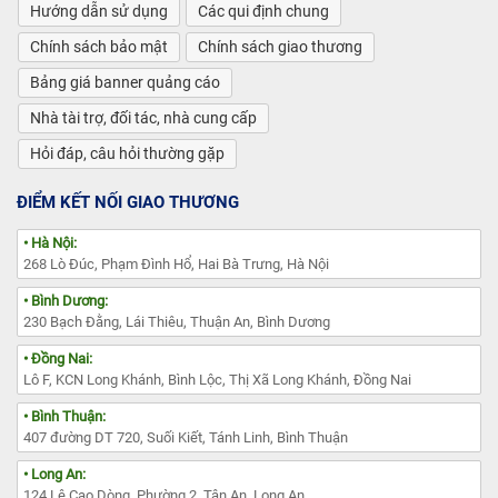
Hướng dẫn sử dụng
Các qui định chung
Chính sách bảo mật
Chính sách giao thương
Bảng giá banner quảng cáo
Nhà tài trợ, đối tác, nhà cung cấp
Hỏi đáp, câu hỏi thường gặp
ĐIỂM KẾT NỐI GIAO THƯƠNG
• Hà Nội:
268 Lò Đúc, Phạm Đình Hổ, Hai Bà Trưng, Hà Nội
• Bình Dương:
230 Bạch Đằng, Lái Thiêu, Thuận An, Bình Dương
• Đồng Nai:
Lô F, KCN Long Khánh, Bình Lộc, Thị Xã Long Khánh, Đồng Nai
• Bình Thuận:
407 đường DT 720, Suối Kiết, Tánh Linh, Bình Thuận
• Long An:
124 Lê Cao Dòng, Phường 2, Tân An, Long An