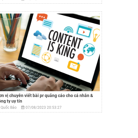
ơn vị chuyên viết bài pr quảng cáo cho cá nhân &
ng ty uy tín
Quốc Bảo
07/08/2023 20:53:27