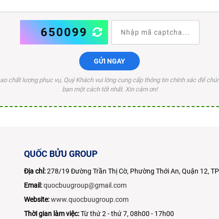
650099
GỬI NGAY
o chất lượng phục vụ, Quý Khách vui lòng cung cấp thông tin chính xác để chúng
bạn một cách tốt nhất. Xin cám ơn!
QUỐC BỬU GROUP
Địa chỉ:
278/19 Đường Trần Thị Cờ, Phường Thới An, Quận 12, 
Email:
quocbuugroup@gmail.com
Website:
www.quocbuugroup.com
Thời gian làm việc:
Từ thứ 2 - thứ 7, 08h00 - 17h00