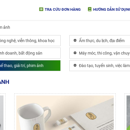
TRA CỨU ĐƠN HÀNG
HƯỚNG DẪN SỬ DỤN
him ảnh
ng nghệ, viễn thông, khoa học
Ẩm thực, du lịch, địa điểm
inh doanh, bất động sản
Máy móc, thi công, vận chu
ể thao, giải trí, phim ảnh
Đào tạo, tuyển sinh, việc làm
 ẢNH