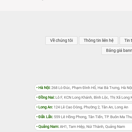
Về chúng tôi
Thông tin liên hệ
Tin 
Bảng giá ban
• Hà Nội:
268 Lò Đúc, Phạm Đình Hổ, Hai Bà Trưng, Hà Nộ
• Đồng Nai:
Lô F, KCN Long Khánh, Bình Lộc, Thị Xã Long 
• Long An:
124 Lê Cao Dòng, Phường 2, Tân An, Long An
• Đắk Lắk:
559 Lê Hồng Phong, Tân Tiến, TP. Buôn Ma Thu
• Quảng Nam:
AH1, Tam Hiệp, Núi Thành, Quảng Nam