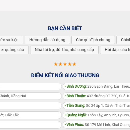
BẠN CẦN BIẾT
tức sự kiện
Hướng dẫn sử dụng
Các qui định chung
Chín
ner quảng cáo
Nhà tài trợ, đối tác, nhà cung cấp
Hỏi đáp, câu 
★★★★★
ĐIỂM KẾT NỐI GIAO THƯƠNG
i
• Bình Dương:
230 Bạch Đằng, Lái Thiêu
Khánh, Đồng Nai
• Bình Thuận:
407 đường DT 720, Suối Ki
• Tiền Giang:
Số 24 ấp 1, Xã An Thái Trun
ột, Đắk Lắk
• Quảng Ngãi:
Thôn Tây, An Vinh, Lý Sơn
• Vĩnh Phúc:
Số 179 Mê Linh, Khai Quang