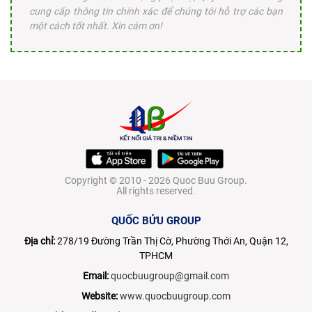
cung cấp thông tin chính xác để chúng tôi hỗ trợ các bạn
một cách tốt nhất. Xin cám ơn!
Copyright © 2010 - 2026 Quoc Buu Group.
All rights reserved.
QUỐC BỬU GROUP
Địa chỉ:
278/19 Đường Trần Thị Cờ, Phường Thới An, Quận 12,
TPHCM
Email:
quocbuugroup@gmail.com
Website:
www.quocbuugroup.com